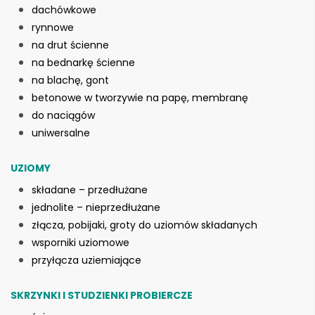
dachówkowe
rynnowe
na drut ścienne
na bednarkę ścienne
na blachę, gont
betonowe w tworzywie na papę, membranę
do naciągów
uniwersalne
UZIOMY
składane – przedłużane
jednolite – nieprzedłużane
złącza, pobijaki, groty do uziomów składanych
wsporniki uziomowe
przyłącza uziemiające
SKRZYNKI I STUDZIENKI PROBIERCZE