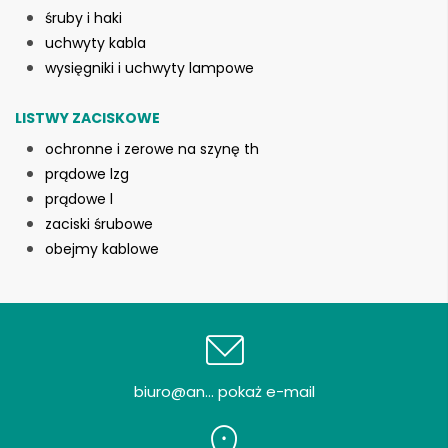
śruby i haki
uchwyty kabla
wysięgniki i uchwyty lampowe
LISTWY ZACISKOWE
ochronne i zerowe na szynę th
prądowe lzg
prądowe l
zaciski śrubowe
obejmy kablowe
biuro@an... pokaż e-mail