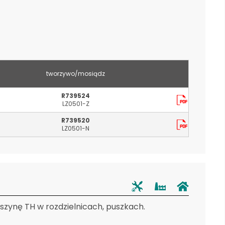
tworzywo/mosiądz
R739524
LZ0501-Z
R739520
LZ0501-N
zynę TH w rozdzielnicach, puszkach.