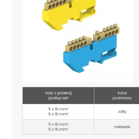
ilość x przekrój
kolor
podłączeń
podstawy
5 x 16 mm²
żółty
5 x 16 mm²
5 x 16 mm²
niebieski
5 x 16 mm²