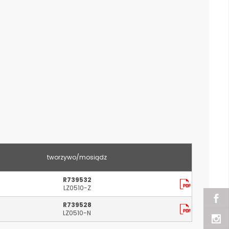
tworzywo/mosiądz
R739532
LZ0510-Z
R739528
LZ0510-N