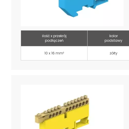
ilość x przekrój
kolor
podłączeń
podstawy
10 x 16 mm²
żółty