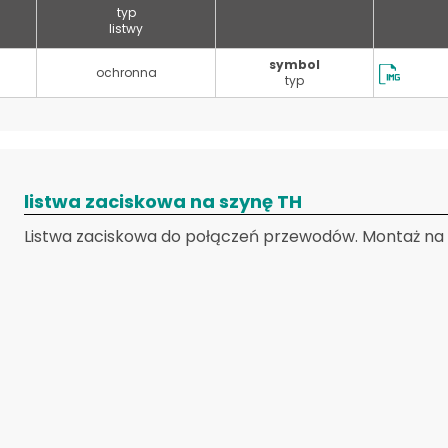
typ
listwy
symbol
ochronna
typ
listwa zaciskowa na szynę TH
Listwa zaciskowa do połączeń przewodów. Montaż na s