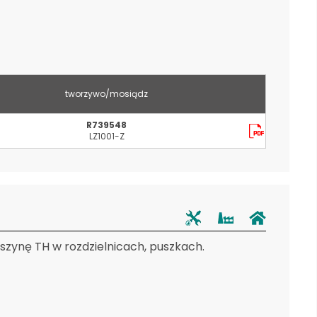
tworzywo/mosiądz
R739548
LZ1001-Z
zynę TH w rozdzielnicach, puszkach.