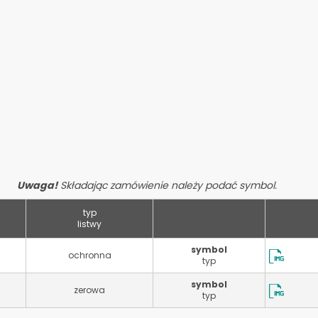
Uwaga!
Składając zamówienie należy podać symbol.
typ
listwy
symbol
ochronna
typ
symbol
zerowa
typ