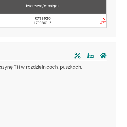
tworzywo/mosiądz
R739620
LZP0801-Z
zynę TH w rozdzielnicach, puszkach.