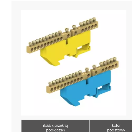
ilość x przekrój
kolor
podłączeń
podstawy