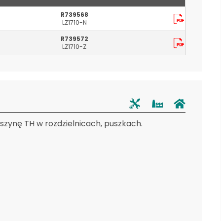
R739568
LZ1710-N
R739572
LZ1710-Z
zynę TH w rozdzielnicach, puszkach.