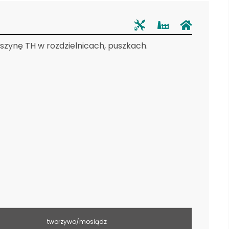
zynę TH w rozdzielnicach, puszkach.
tworzywo/mosiądz