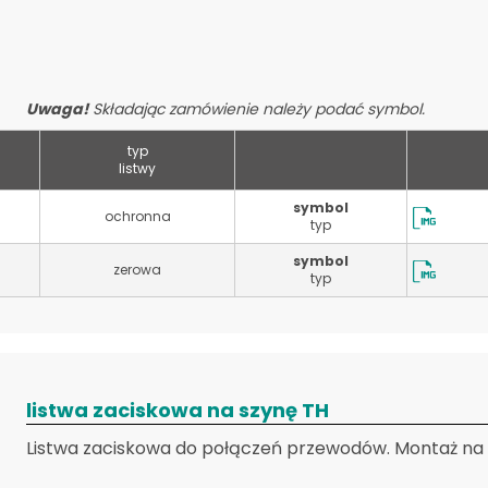
Uwaga!
Składając zamówienie należy podać symbol.
typ
listwy
symbol
ochronna
typ
symbol
zerowa
typ
listwa zaciskowa na szynę TH
Listwa zaciskowa do połączeń przewodów. Montaż na s