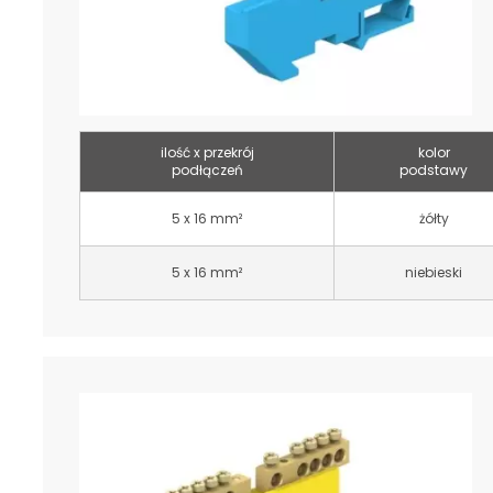
ilość x przekrój
kolor
podłączeń
podstawy
5 x 16 mm²
żółty
5 x 16 mm²
niebieski