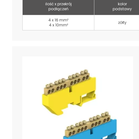
ilość x przekrój
kolor
podłączeń
podstawy
4 x 16 mm²
żółty
4 x 10mm²