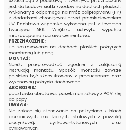
sztucznego z podstawą z tworzywa przeznaczony
jest do budowy siatki zwodów na dachach płaskich.
Wykonany z odpornego na mróz polipropylenu (PP)
z dodatkami chroniącymi przed promieniowaniem
UV. Podstawa wspornika wykonana jest z trwałego
tworzywa ABS. Wnętrze uchwytu wypełnia
mrozoodporna zaprawa cementowa.
PRZEZNACZENIE:
Do zastosowania na dachach płaskich pokrytych
membraną lub papą.
MONTAŻ:
Należy przeprowadzać zgodnie z załączoną
instrukcją montażu. Sposób montażu zawsze
powinien być skonsultowany z producentem oraz
wykonawcą pokrycia dachowego.
AKCESORIA:
podstawka obrotowa, pasek montażowy z PCV, klej
do papy
UWAGA:
Nie zaleca się stosowania na pokryciach z blach
aluminiowych, miedzianych, stalowych z powłoką
alucynkową, cynkowo-tytanowych oraz
cynkowanych.