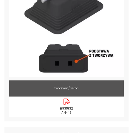
tworzywo/beton
B931532
AN-11S