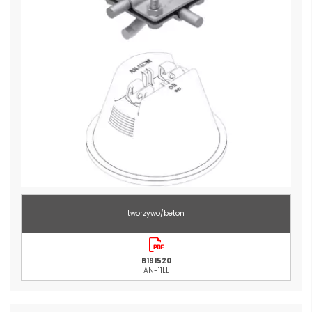
tworzywo/beton
B191520
AN-11LL