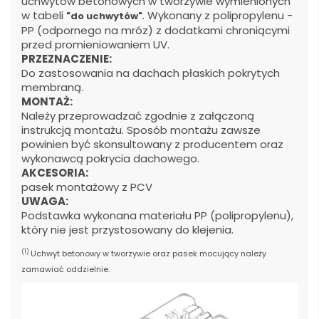
uchwytów betonowych w tworzywie wymienionych
w tabeli
. Wykonany z polipropylenu -
"do uchwytów"
PP (odpornego na mróz) z dodatkami chroniącymi
przed promieniowaniem UV.
PRZEZNACZENIE:
Do zastosowania na dachach płaskich pokrytych
membraną.
MONTAŻ:
Należy przeprowadzać zgodnie z załączoną
instrukcją montażu. Sposób montażu zawsze
powinien być skonsultowany z producentem oraz
wykonawcą pokrycia dachowego.
AKCESORIA:
pasek montażowy z PCV
UWAGA:
Podstawka wykonana materiału PP (polipropylenu),
który nie jest przystosowany do klejenia.
(1)
Uchwyt betonowy w tworzywie oraz pasek mocujący należy
zamawiać oddzielnie.