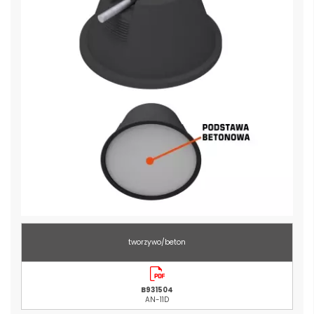
tworzywo/beton
B931504
AN-11D