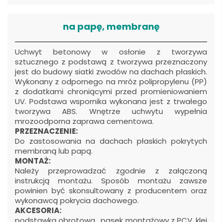
na papę, membranę
Uchwyt betonowy w osłonie z tworzywa
sztucznego z podstawą z tworzywa przeznaczony
jest do budowy siatki zwodów na dachach płaskich.
Wykonany z odpornego na mróz polipropylenu (PP)
z dodatkami chroniącymi przed promieniowaniem
UV. Podstawa wspornika wykonana jest z trwałego
tworzywa ABS. Wnętrze uchwytu wypełnia
mrozoodporna zaprawa cementowa.
PRZEZNACZENIE:
Do zastosowania na dachach płaskich pokrytych
membraną lub papą.
MONTAŻ:
Należy przeprowadzać zgodnie z załączoną
instrukcją montażu. Sposób montażu zawsze
powinien być skonsultowany z producentem oraz
wykonawcą pokrycia dachowego.
AKCESORIA:
podstawka obrotowa, pasek montażowy z PCV, klej