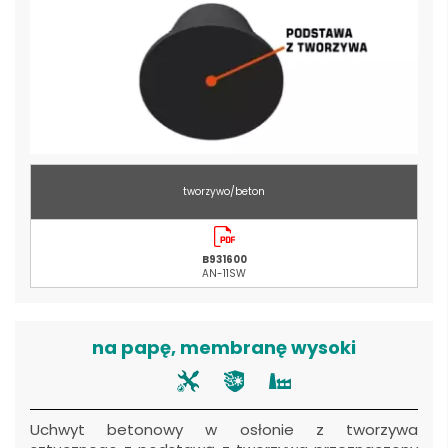
tworzywo/beton
B931600
AN-11SW
na papę, membranę wysoki
Uchwyt betonowy w osłonie z tworzywa