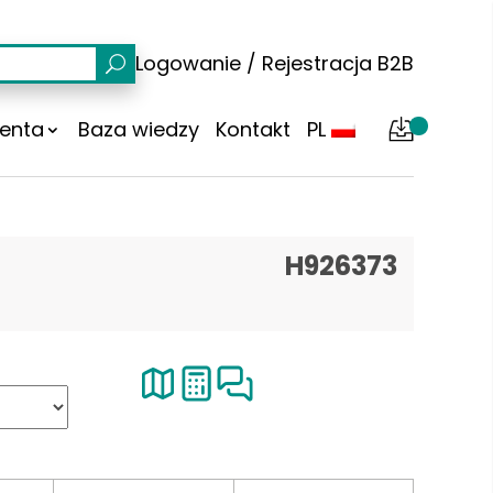
Logowanie
/
Rejestracja
B2B
ienta
Baza wiedzy
Kontakt
PL
H926373