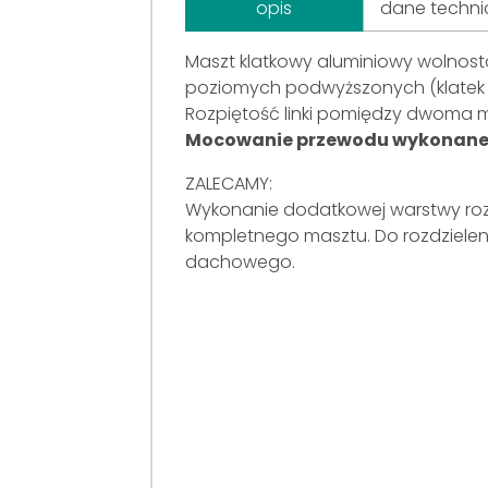
opis
dane techni
Maszt klatkowy aluminiowy wolnos
poziomych podwyższonych (klatek
Rozpiętość linki pomiędzy dwoma ma
Mocowanie przewodu wykonane ze
ZALECAMY:
Wykonanie dodatkowej warstwy rozd
kompletnego masztu. Do rozdzielen
dachowego.