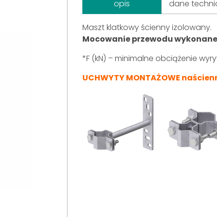
opis
dane techni
Maszt klatkowy ścienny izolowany.
Mocowanie przewodu wykonane ze
*F (kN) – minimalne obciążenie wy
UCHWYTY MONTAŻOWE naścienne, 