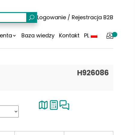
Logowanie
/
Rejestracja
B2B
ienta
Baza wiedzy
Kontakt
PL
H926086