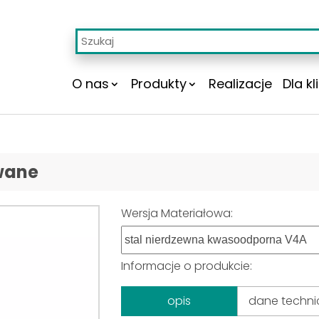
O nas
Produkty
Realizacje
Dla kl
wane
Wersja Materiałowa:
Informacje o produkcie:
opis
dane techni