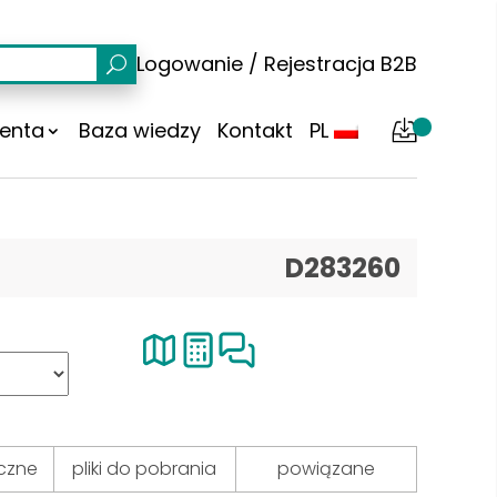
Logowanie
/
Rejestracja
B2B
ienta
Baza wiedzy
Kontakt
PL
D283260
czne
pliki do pobrania
powiązane