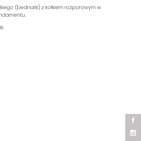
iego (bednarki) z kołkiem rozporowym w
undamentu.
ki