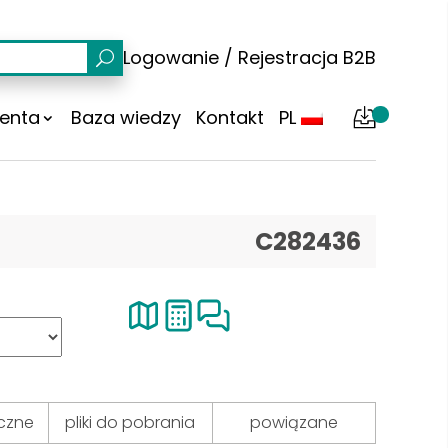
Logowanie
/
Rejestracja
B2B
ienta
Baza wiedzy
Kontakt
PL
C282436
czne
pliki do pobrania
powiązane