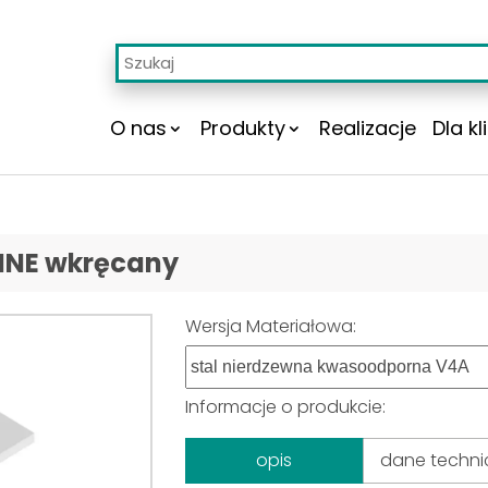
O nas
Produkty
Realizacje
Dla kl
NNE wkręcany
Wersja Materiałowa:
Informacje o produkcie:
opis
dane techni