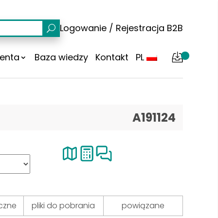
Logowanie
/
Rejestracja
B2B
ienta
Baza wiedzy
Kontakt
PL
A191124
czne
pliki do pobrania
powiązane