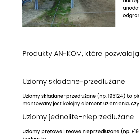
następ
anodow
odgrom
Produkty AN-KOM, które pozwalają 
Uziomy składane-przedłużane
Uziomy składane-przedłużane (np. 195124) to pi
montowany jest kolejny element uziemienia, czyl
Uziomy jednolite-nieprzedłużane
Uziomy prętowe i teowe nieprzedłużane (np. 
bednarką.