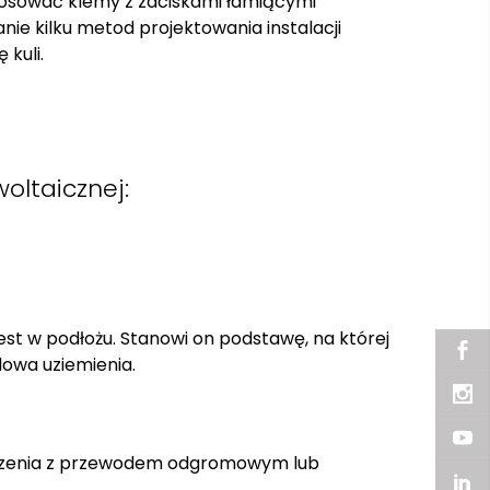
tosować klemy z zaciskami łamiącymi
e kilku metod projektowania instalacji
kuli.
oltaicznej:
st w podłożu. Stanowi on podstawę, na której
dowa uziemienia.
łączenia z przewodem odgromowym lub