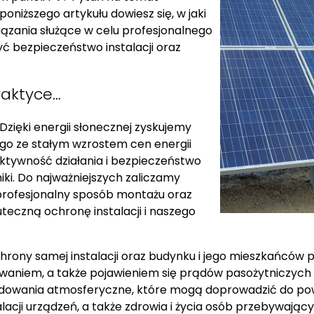
 poniższego artykułu dowiesz się, w jaki
iązania służące w celu profesjonalnego
ć bezpieczeństwo instalacji oraz
praktyce…
Dzięki energii słonecznej zyskujemy
go ze stałym wzrostem cen energii
ektywność działania i bezpieczeństwo
iki. Do najważniejszych zaliczamy
 profesjonalny sposób montażu oraz
teczną ochronę instalacji i naszego
chrony samej instalacji oraz budynku i jego mieszkańców 
owaniem, a także pojawieniem się prądów pasożytniczych 
ładowania atmosferyczne, które mogą doprowadzić do powa
lacji urządzeń, a także zdrowia i życia osób przebywając