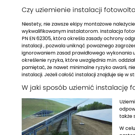
Czy uziemienie instalacji fotowo
Niestety, nie zawsze ekipy montażowe należycie 
wykwalifikowanym instalatorom. Instalacja fo
PN EN 62305, która określa zasady ochrony o
instalacji , pozwala uniknąć poważnego zagroże
ignorowaniem zasad prawidłowego wykonania uzie
określenie ryzyka, które uwzględnia m.in. oddz
pamiętać, że nawet minimalne ryzyko awarii, n
instalacji. Jeżeli całość instalacji znajduje się 
W jaki sposób uziemić instalację 
Uziemi
odpowi
także 
W celu