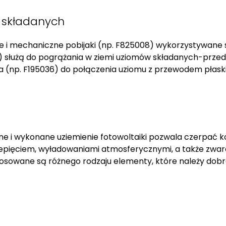
w składanych
e i mechaniczne pobijaki (np. F825008) wykorzystywane 
 służą do pogrążania w ziemi uziomów składanych-przedł
a (np. F195036) do połączenia uziomu z przewodem płask
e i wykonane uziemienie fotowoltaiki pozwala czerpać ko
zepięciem, wyładowaniami atmosferycznymi, a także zwarc
stosowane są różnego rodzaju elementy, które należy do