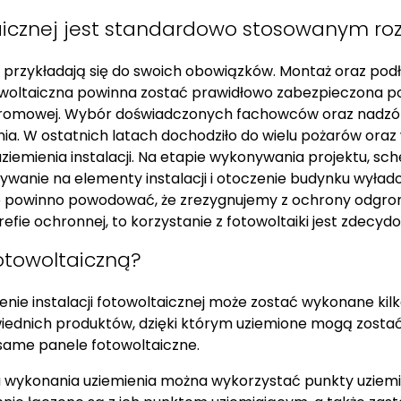
ltaicznej jest standardowo stosowanym r
przykładają się do swoich obowiązków. Montaż oraz podłąc
towoltaiczna powinna zostać prawidłowo zabezpieczona p
dgromowej. Wybór doświadczonych fachowców oraz nadzó
nia. W ostatnich latach dochodziło do wielu pożarów ora
mienia instalacji. Na etapie wykonywania projektu, schem
iaływanie na elementy instalacji i otoczenie budynku wy
ie powinno powodować, że zrezygnujemy z ochrony odgro
w strefie ochronnej, to korzystanie z fotowoltaiki jest zdecy
fotowoltaiczną?
enie instalacji fotowoltaicznej może zostać wykonane ki
ednich produktów, dzięki którym uziemione mogą zostać
same panele fotowoltaiczne.
 wykonania uziemienia można wykorzystać punkty uziemi