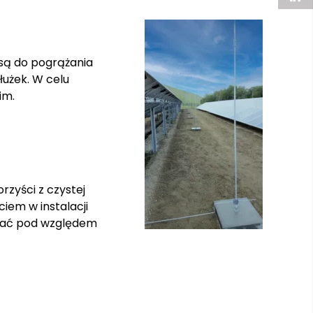
są do pogrążania
użek. W celu
im.
rzyści z czystej
iem w instalacji
brać pod względem