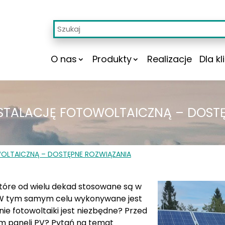
O nas
Produkty
Realizacje
Dla kl
NSTALACJĘ FOTOWOLTAICZNĄ – DOST
WOLTAICZNĄ – DOSTĘPNE ROZWIĄZANIA
które od wielu dekad stosowane są w
 W tym samym celu wykonywane jest
nie fotowoltaiki jest niezbędne? Przed
m paneli PV? Pytań na temat