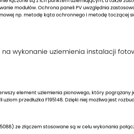
nie łączone są z ich punktem uziemiającym, a także zas
anie modułów. Ochrona paneli PV uwzględnia zastosowani
owej np. metodę kąta ochronnego i metodę toczącej się 
na wykonanie uziemienia instalacji fotow
erwszy element uziemienia pionowego, który pogrążany je
i uziom przedłużka F195148. Dzięki niej możliwa jest rozbu
F195088) ze złączem stosowane są w celu wykonania po