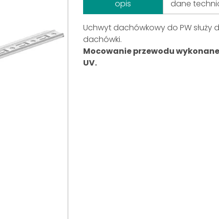
opis
dane techni
Uchwyt dachówkowy do PW służy d
dachówki.
Mocowanie przewodu wykonane 
UV.