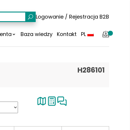
Logowanie
/
Rejestracja
B2B
ienta
Baza wiedzy
Kontakt
PL
H286101