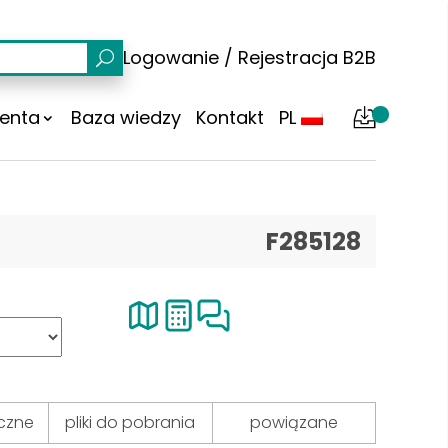
Logowanie
/
Rejestracja
B2B
ienta
Baza wiedzy
Kontakt
PL
F285128
czne
pliki do pobrania
powiązane