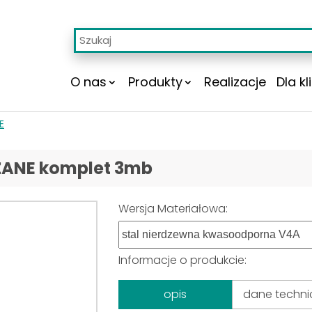
O nas
Produkty
Realizacje
Dla kl
E
ŻANE komplet 3mb
Wersja Materiałowa:
Informacje o produkcie:
opis
dane techni