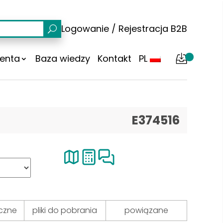
Logowanie
/
Rejestracja
B2B
ienta
Baza wiedzy
Kontakt
PL
E374516
czne
pliki do pobrania
powiązane