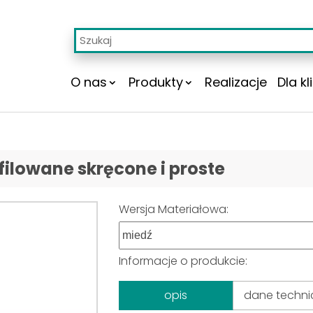
O nas
Produkty
Realizacje
Dla kl
owane skręcone i proste
Wersja Materiałowa:
Informacje o produkcie:
opis
dane techni