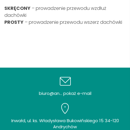
SKRĘCONY
– prowadzenie przewodu wzdłuż
dachówki
PROSTY
– prowadzenie przewodu wszerz dachówki
biuro@an... pokaż e-mail
Inwałd, ul. ks. Władysława Bukowińskiego 15 34-120
Andrychów