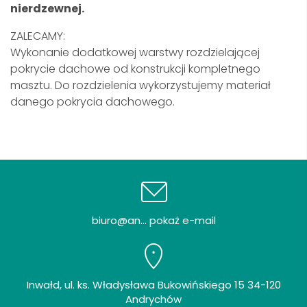
nierdzewnej.
ZALECAMY:
Wykonanie dodatkowej warstwy rozdzielającej
pokrycie dachowe od konstrukcji kompletnego
masztu. Do rozdzielenia wykorzystujemy materiał
danego pokrycia dachowego.
biuro@an... pokaż e-mail
Inwałd, ul. ks. Władysława Bukowińskiego 15 34-120
Andrychów