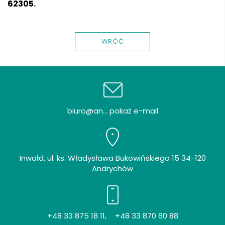
6
2305.
WRÓĆ
biuro@an... pokaż e-mail
Inwałd, ul. ks. Władysława Bukowińskiego 15 34-120
Andrychów
+48 33 875 18 11
,
+48 33 870 60 88