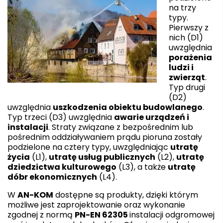
na trzy
typy.
Pierwszy z
nich (D1)
uwzględnia
porażenia
ludzi i
zwierząt
.
Typ drugi
(D2)
uwzględnia
uszkodzenia obiektu budowlanego
.
Typ trzeci (D3) uwzględnia
awarie urządzeń i
instalacji
. Straty związane z bezpośrednim lub
pośrednim oddziaływaniem prądu pioruna zostały
podzielone na cztery typy, uwzględniając
utratę
życia
(L1),
utratę usług publicznych
(L2),
utratę
dzied
zictwa kulturowego
(L3), a także
utratę
dóbr ekonomicznych
(L4).
W
AN-KOM
dostępne są produkty, dzięki którym
możliwe jest zaprojektowanie oraz wykonanie
zgodnej z normą
PN-EN 62305
instalacji odgromowej