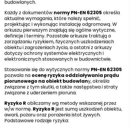
budowlanych.
Każdy z dokumentów
normy PN-EN 62305
określa
aktualne wymagania, które należy spełnić,
projektując i wykonując instalację odgromową. W
arkuszu pierwszym znajdują się ogólne wytyczne,
definicje i terminy. Pozostałe arkusze traktują o
zarządzaniu ryzykiem, fizycznych uszkodzeniach
obiektu i zagrożeniach życia, a ostatni z arkuszy
dotyczy ochrony systemów elektrycznych i
elektronicznych stosowanych w budownictwie.
Stosowanie się do wytycznych normy
PN-EN 62305
pozwala na
ocenę ryzyka oddziaływania prądu
piorunowego na obiekt budowlan
y, określa
związane z tym skutki, a także następstwa i straty
związane z uderzeniem pioruna.
Ryzyko R
obliczamy wg metody wskazanej przez
w/w normę.
Ryzyko R
jest sumą uszkodzeń obiektu,
awarii, pożaru oraz porażenia istot żywych.
Podstawowe rodzaje ryzyka: