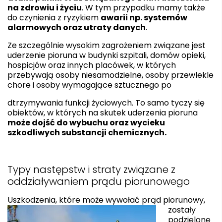
na zdrowiu i życiu
. W tym przypadku mamy także
do czynienia z ryzykiem
awarii np. systemów
alarmowych oraz utraty danych
.
Ze szczególnie wysokim zagrożeniem związane jest
uderzenie pioruna w budynki szpitali, domów opieki,
hospicjów oraz innych placówek, w których
przebywają osoby niesamodzielne, osoby przewlekle
chore i osoby wymagające sztucznego po
dtrzymywania funkcji życiowych. To samo tyczy się
obiektów, w których na skutek uderzenia pioruna
może dojść do wybuchu oraz wycieku
szkodliwych substancji chemicznych.
Typy następstw i straty związane z
oddziaływaniem prądu piorunowego
Uszkodzenia, któr
e może wywołać prąd piorunowy,
zostały
podzielone