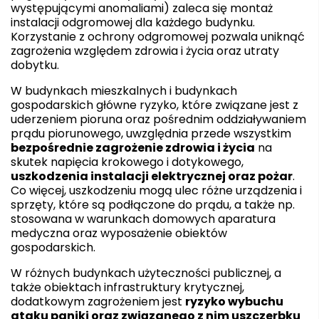
występującymi anomaliami) zaleca się montaż
instalacji odgromowej dla każdego budynku.
Korzystanie z ochrony odgromowej pozwala uniknąć
zagrożenia względem zdrowia i życia oraz utraty
dobytku.
W budynkach mieszkalnych i budynkach
gospodarskich główne ryzyko, które związane jest z
uderzeniem pioruna oraz pośrednim oddziaływaniem
prądu piorunowego, uwzględnia przede wszystkim
bezpośrednie zagrożenie zdrowia i życia
na
skutek napięcia krokowego i dotykowego,
uszkodzenia instalacji elektrycznej oraz pożar
.
Co więcej, uszkodzeniu mogą ulec różne urządzenia i
sprzęty, które są podłączone do prądu, a także np.
stosowana w warunkach domowych aparatura
medyczna oraz wyposażenie obiektów
gospodarskich.
W różnych budynkach użyteczności publicznej, a
także obiektach infrastruktury krytycznej,
dodatkowym zagrożeniem jest
ryzyko wybuchu
ataku paniki oraz związanego z nim uszczerbku