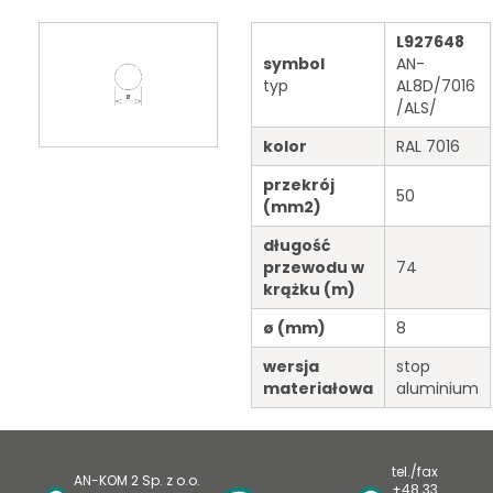
L927648
symbol
AN-
typ
AL8D/7016
/ALS/
kolor
RAL 7016
przekrój
50
(mm
2
)
długość
przewodu
w
74
krążku
(m)
ø
(mm)
8
wersja
stop
materiałowa
aluminium
tel./fax
AN-KOM 2 Sp. z o.o.
+48 33