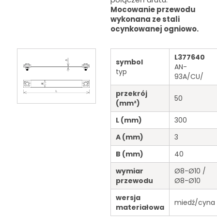
Mocowanie przewodu
wykonana ze stali
ocynkowanej ogniowo.
L377640
symbol
AN-
typ
93A/CU/
przekrój
50
(mm²)
L
(mm)
300
A
(mm)
3
B
(mm)
40
wymiar
Ø8-Ø10 /
przewodu
Ø8-Ø10
wersja
miedź/cyna
materiałowa